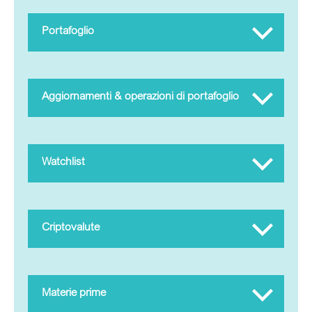
Portafoglio
Scegli BASIC
Portafoglio
Aggiornamenti & operazioni di portafoglio
Aggiornamenti & operazioni di portafoglio
Prezzo del pacchetto STANDARD: 49,99 € (IVA
inclusa) al mese (annullabile mensilmente)
Watchlist
Se pagate annualmente, riceverete uno sconto del
15%.
Criptovalute
Scegli STANDARD
Materie prime