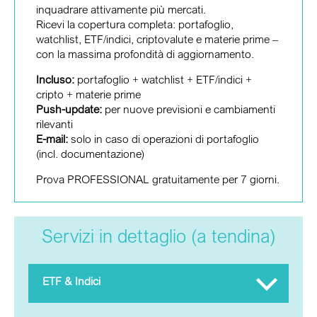
Ricevi scenario + alternativa, aree di target e trigger
attivamente anche le azioni.
inquadrare attivamente più mercati.
chiari – così puoi inquadrare le fasi di mercato,
Ricevi tutto ciò che è incluso in BASIC – più azioni
Ricevi la copertura completa: portafoglio,
invece di indovinare nel momento decisivo.
in portafoglio e push-update quando vengono
watchlist, ETF/indici, criptovalute e materie prime –
pubblicate nuove previsioni o operiamo nel
con la massima profondità di aggiornamento.
Incluso:
ETF & indici
portafoglio.
Aggiornamenti:
Incluso:
portafoglio + watchlist + ETF/indici +
regolari (senza push)
Incluso:
cripto + materie prime
ETF & indici + azioni in portafoglio
Push-update:
Push-update:
per nuove previsioni e operazioni di
per nuove previsioni e cambiamenti
portafoglio
rilevanti
Servizi in dettaglio (a tendina)
E-mail:
E-mail:
solo in caso di operazioni di portafoglio
solo in caso di operazioni di portafoglio
(incl. documentazione)
(incl. documentazione)
Prova PROFESSIONAL gratuitamente per 7 giorni.
ETF & Indici
Servizi in dettaglio (a tendina)
Servizi in dettaglio (a tendina)
Prezzo del pacchetto BASE: 29,99 € (IVA inclusa)
ETF & Indici
al mese (annullabile mensilmente)
ETF & Indici
Se pagate annualmente, riceverete uno sconto del
15%.