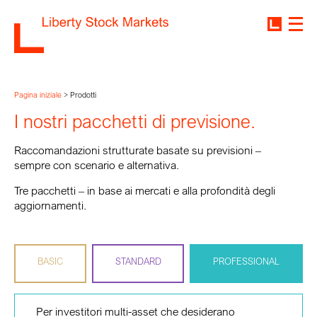
Pagina iniziale
>
Prodotti
I nostri pacchetti di previsione.
Raccomandazioni strutturate basate su previsioni –
sempre con scenario e alternativa.
Tre pacchetti – in base ai mercati e alla profondità degli
aggiornamenti.
BASIC
STANDARD
PROFESSIONAL
Ideale se vuoi concentrarti su ETF & indici.
Per investitori che, oltre agli ETF, vogliono seguire
Per investitori multi-asset che desiderano