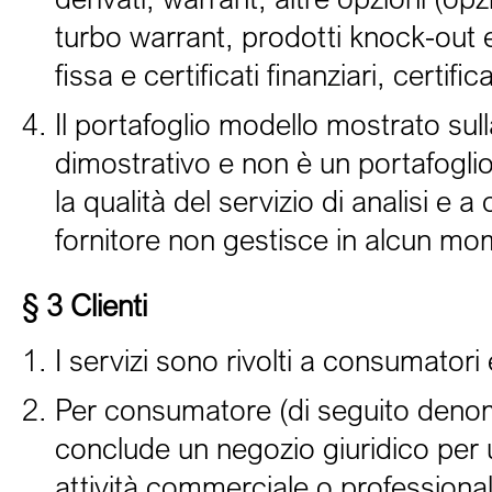
turbo warrant, prodotti knock-out e
fissa e certificati finanziari, certif
Il portafoglio modello mostrato sul
dimostrativo e non è un portafogli
la qualità del servizio di analisi e a 
fornitore non gestisce in alcun mome
§ 3 Clienti
I servizi sono rivolti a consumatori
Per consumatore (di seguito denomi
conclude un negozio giuridico per 
attività commerciale o profession