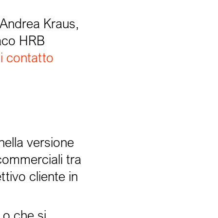
 Andrea Kraus,
naco HRB
i contatto
nella versione
 commerciali tra
tivo cliente in
 o che si