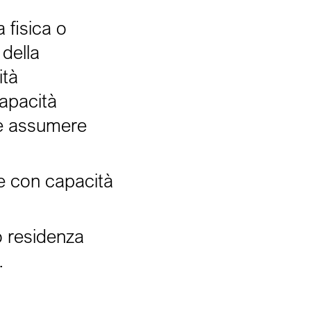
 fisica o
della
ità
apacità
i e assumere
 e con capacità
o residenza
.