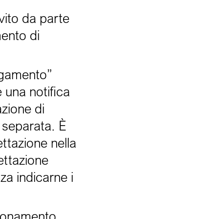
vito da parte
mento di
pagamento”
e una notifica
azione di
l separata. È
ettazione nella
cettazione
za indicarne i
abbonamento