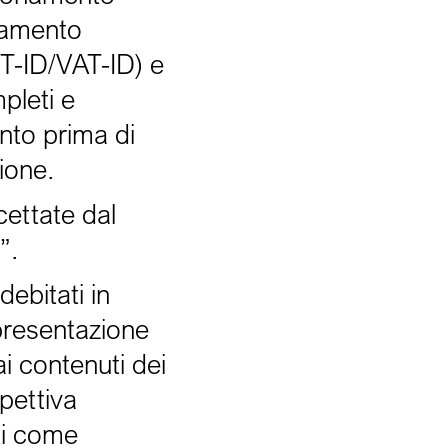
agamento
ST-ID/VAT-ID) e
mpleti e
nto prima di
ione.
cettate dal
”.
ebitati in
 presentazione
ai contenuti dei
spettiva
ti come