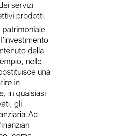
ei servizi
ttivi prodotti.
, patrimoniale
l’investimento
ontenuto della
sempio, nelle
costituisce una
ire in
e, in qualsiasi
ti, gli
inanziaria.Ad
inanziari
tipo, come