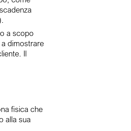
a scadenza
).
olo a scopo
 a dimostrare
liente. Il
na fisica che
o alla sua