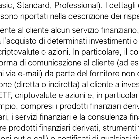
ic, Standard, Professional). I dettagli d
ono riportati nella descrizione dei rispe
te al cliente alcun servizio finanziario
’acquisto di determinati investimenti o 
riptovalute o azioni. In particolare, il c
 forma di comunicazione al cliente (ad e
i via e-mail) da parte del fornitore non 
 (diretta o indiretta) al cliente a invest
F, criptovalute e azioni e, in particolar
pio, compresi i prodotti finanziari deriva
iari, i servizi finanziari e la consulenza f
prodotti finanziari derivati, strumenti f
oni put o call) o certificati di qualsiasi 