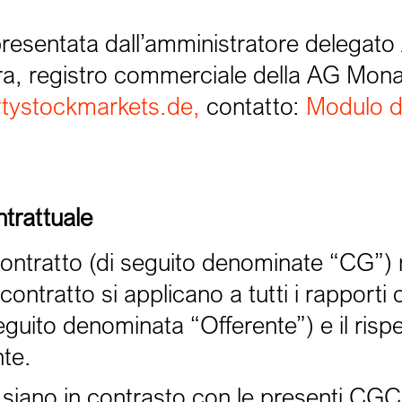
resentata dall’amministratore delegato
era, registro commerciale della AG Mo
tystockmarkets.de,
contatto:
Modulo d
trattuale
contratto (di seguito denominate “CG”) 
contratto si applicano a tutti i rapporti
ito denominata “Offerente”) e il rispet
nte.
e siano in contrasto con le presenti CGC